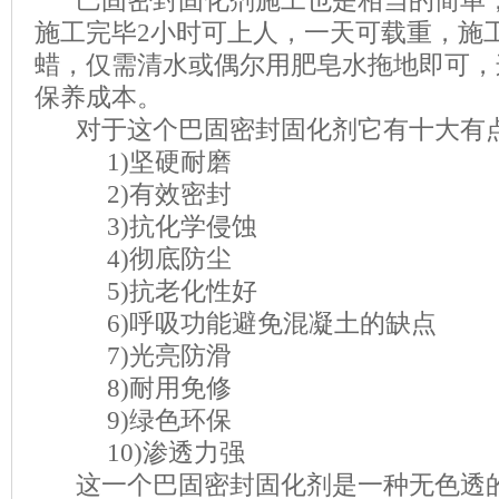
巴固密封固化剂施工也是相当的简单
施工完毕
2
小时可上人，一天可载重，施
蜡，仅需清水或偶尔用肥皂水拖地即可，
保养成本。
对于这个巴固密封固化剂它有十大有
1)
坚硬耐磨
2)
有效密封
3)
抗化学侵蚀
4)
彻底防尘
5)
抗老化性好
6)
呼吸功能避免混凝土的缺点
7)
光亮防滑
8)
耐用免修
9)
绿色环保
10)
渗透力强
这一个巴固密封固化剂是一种无色透