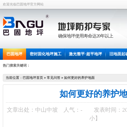
欢迎光临巴固地坪官方网站
确保地坪使用寿命达20年以上
巴固地坪
密封固化地坪施工
激光整平·超平地坪
旧地面起
联系中坡
热门搜索关键词：
当前位置：
巴固地坪首页
»
常见问答
»
如何更好的养护地面
如何更好的养护
文章出处：中山中坡
人气：
-
发表时间：2014-
小
】