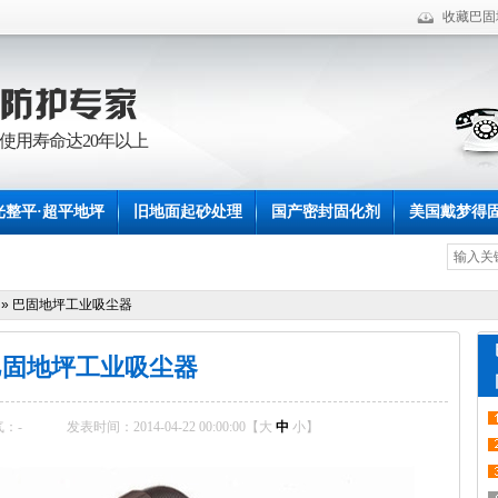
收藏巴固
使用寿命达20年以上
光整平·超平地坪
旧地面起砂处理
国产密封固化剂
美国戴梦得
»
巴固地坪工业吸尘器
巴固地坪工业吸尘器
气：
-
发表时间：2014-04-22 00:00:00【
大
中
小
】